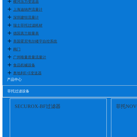
横河压力变送器
上海迪纳声流量计
深圳建恒流量计
瑞士菲托过滤耗材
德国真兰能量表
美国霍尼韦尔楼宇自控系统
阀门
广州唯量质量流量计
食品机械设备
奥地利E+E变送器
产品中心
菲托过滤设备
SECUROX-BF过滤器
菲托NOV